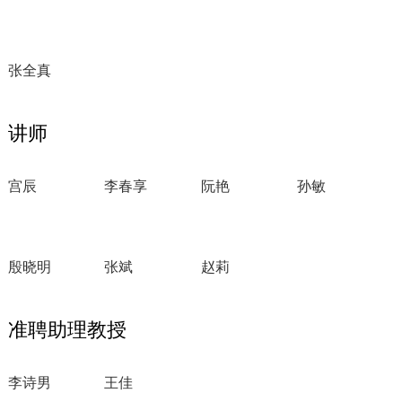
张全真
讲师
宫辰
李春享
阮艳
孙敏
殷晓明
张斌
赵莉
准聘助理教授
李诗男
王佳