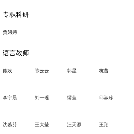
专职科研
贾娉娉
语言教师
鲍欢
陈云云
郭星
杭蕾
李宇晨
刘一瑶
缪莹
邱淑珍
沈慕芬
王大莹
汪天源
王翔